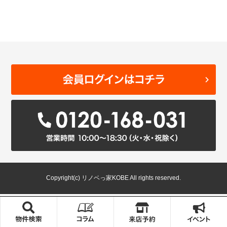
Copyright(c) リノベっ家KOBE All rights reserved.