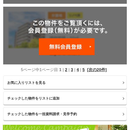
5ページ中1ページ目
1
|
2
|
3
|
4
|
5
[次の20件]
お気に入りリストを見る