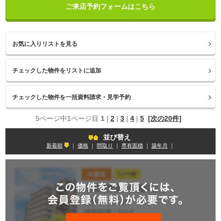
ご来店予約フォームはこちら
お気に入りリストを見る
5ページ中1ページ目
1
|
2
|
3
|
4
|
5
[次の20件]
並び替え
新着順
｜
価格
｜
間取り
｜
専有面積
｜
築年月
｜