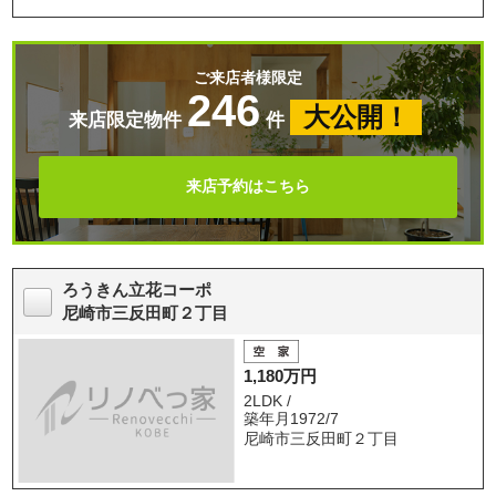
ご来店者様限定
246
大公開！
来店限定物件
件
来店予約はこちら
ろうきん立花コーポ
尼崎市三反田町２丁目
1,180万円
2LDK /
築年月1972/7
尼崎市三反田町２丁目