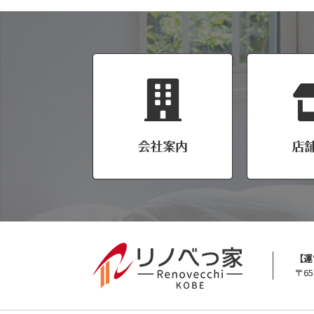
【運
〒65