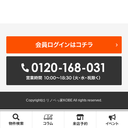
Copyright(c) リノベっ家KOBE All rights reserved.