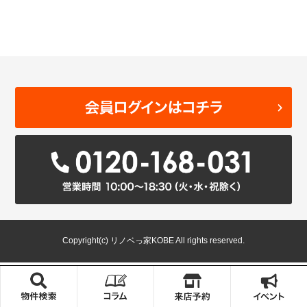
Copyright(c) リノベっ家KOBE All rights reserved.