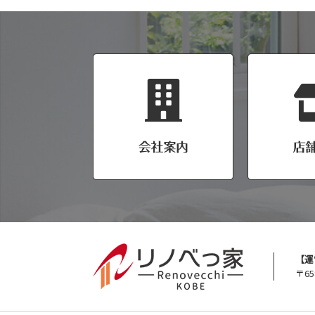
【運
〒65