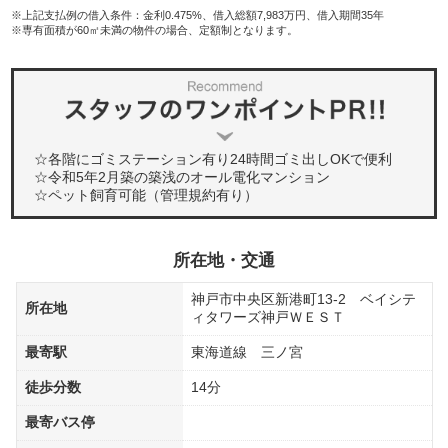
※上記支払例の借入条件：金利0.475%、借入総額7,983万円、借入期間35年
※専有面積が60㎡未満の物件の場合、定額制となります。
☆各階にゴミステーション有り24時間ゴミ出しOKで便利
☆令和5年2月築の築浅のオール電化マンション
☆ペット飼育可能（管理規約有り）
所在地・交通
神戸市中央区新港町13-2 ベイシテ
所在地
ィタワーズ神戸ＷＥＳＴ
最寄駅
東海道線 三ノ宮
徒歩分数
14分
最寄バス停