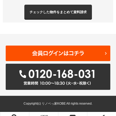
Copyright(c) リノベっ家KOBE All rights reserved.