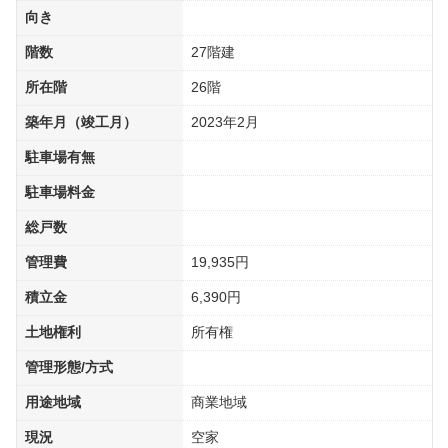
向き
階数
27階建
所在階
26階
築年月（竣工月）
2023年2月
駐車場有無
駐車場料金
総戸数
管理費
19,935円
積立金
6,390円
土地権利
所有権
管理形態/方式
用途地域
商業地域
現況
空家