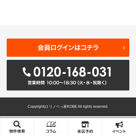
Copyright(c) リノベっ家KOBE All rights reserved.