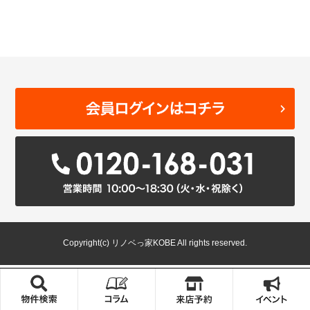
Copyright(c) リノベっ家KOBE All rights reserved.