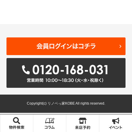
Copyright(c) リノベっ家KOBE All rights reserved.