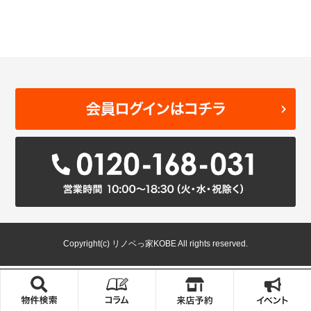
Copyright(c) リノベっ家KOBE All rights reserved.