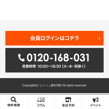
Copyright(c) リノベっ家KOBE All rights reserved.