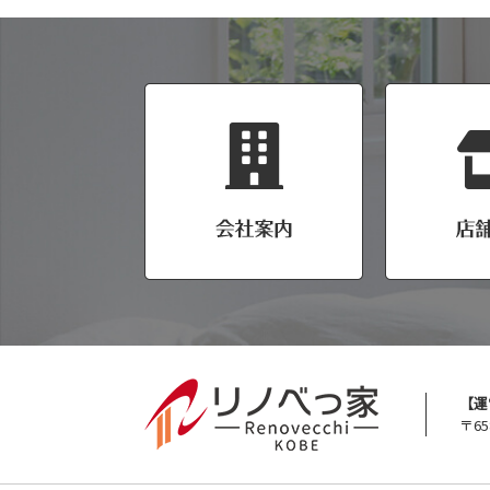
【運
〒65