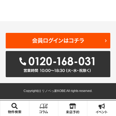
Copyright(c) リノベっ家KOBE All rights reserved.