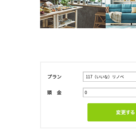
プラン
頭 金