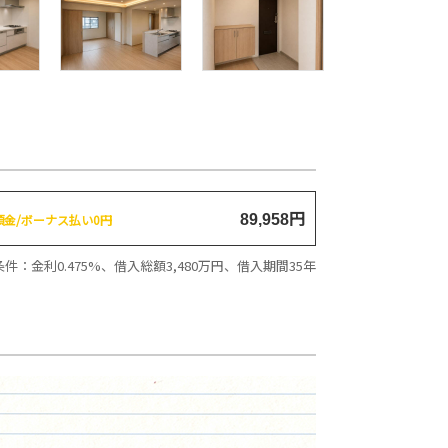
円
頭金/ボーナス払い0円
89,958
件：金利0.475%、借入総額
3,480
万円、借入期間35年