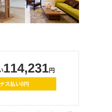
114,231
い
円
ナス払い0円