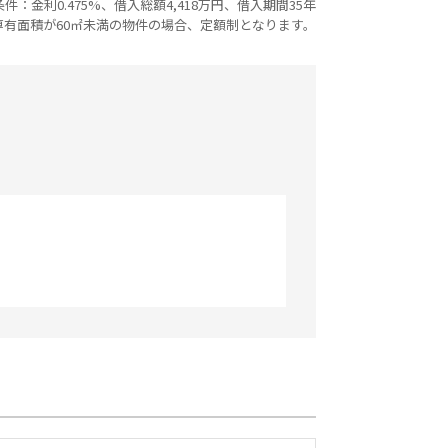
：金利0.475%、借入総額4,418万円、借入期間35年
専有面積が60㎡未満の物件の場合、定額制となります。
セールスポイント