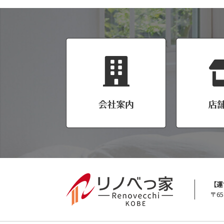
【運
〒65