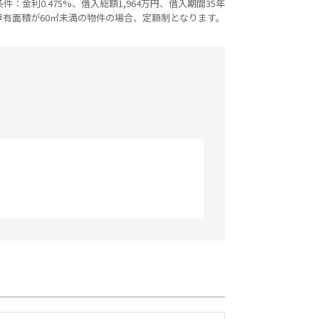
：金利0.475%、借入総額1,964万円、借入期間35年
専有面積が60㎡未満の物件の場合、定額制となります。
セールスポイント