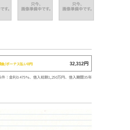
円
頭金/ボーナス払い0円
32,312
件：金利0.475%、借入総額
1,250
万円、借入期間35年