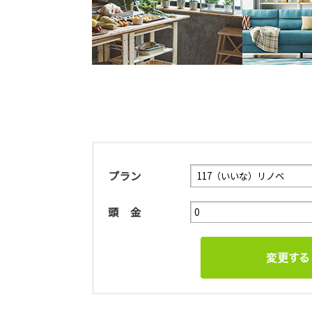
プラン
頭 金