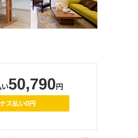
50,790
払い
円
ナス払い0円