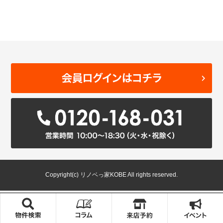
Copyright(c) リノベっ家KOBE All rights reserved.