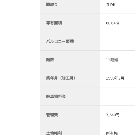
間取り
2LDK
専有面積
60.64㎡
バルコニー面積
階数
11階建
築年月（竣工月）
1999年3月
駐車場料金
管理費
7,640円
土地権利
所有権