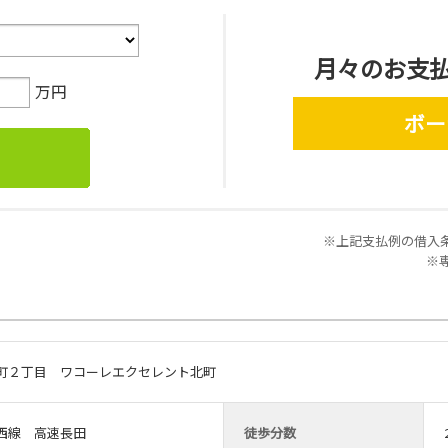
月々のお支
万円
ボー
※上記支払例の借入条件
※
町２丁目 ワコーレエクセレント北町
西線 高速長田
徒歩分数