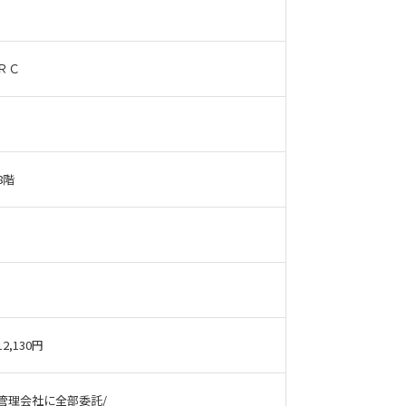
ＲＣ
8階
12,130円
管理会社に全部委託/