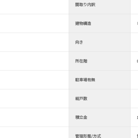
間取り内訳
建物構造
向き
所在階
駐車場有無
総戸数
積立金
管理形態/方式