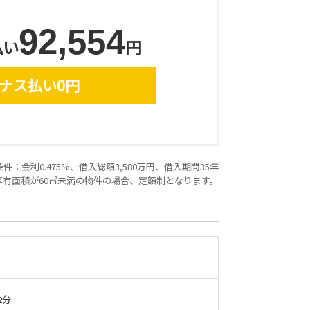
92,554
払い
円
ナス払い0円
：金利0.475%、借入総額3,580万円、借入期間35年
専有面積が60㎡未満の物件の場合、定額制となります。
2分