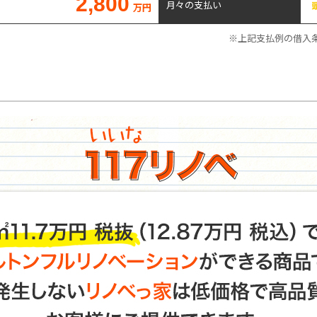
2,800
月々の支払い
万円
※上記支払例の借入条