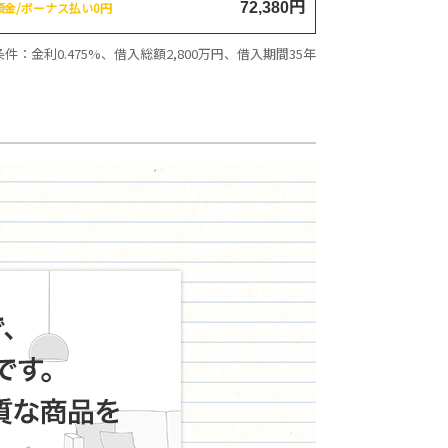
円
頭金/ボーナス払い0円
72,380
件：金利0.475%、借入総額
2,800
万円、借入期間35年