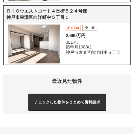
ＲＩＣウエストコート４番街５２４号棟
神戸市東灘区向洋町中５丁目１
2,690万円
3LDK /
築年月1988/2
神戸市東灘区向洋町中５丁目
最近見た物件