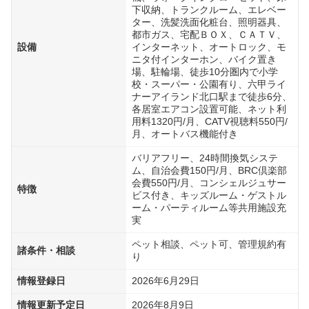
下収納、トランクルーム、エレベー
ター、洗髪洗面化粧台、照明器具、
都市ガス、宅配ＢＯＸ、ＣＡＴＶ、
設備
インターネット、オートロック、モ
ニタ付インターホン、バイク置き
場、駐輪場、徒歩10分圏内で小学
校・スーパー・公園有り、六甲ライ
ナーアイランド北口駅まで徒歩6分、
各居室エアコン設置可能、ネット利
用料1320円/月、CATV視聴料550円/
月、オートバス機能付き
バリアフリー、24時間換気システ
ム、自治会費150円/月、BRC倶楽部
会費550円/月、コンシェルジュサー
特徴
ビス付き、キッズルーム・ゲストル
ーム・パーティルーム等共用施設充
実
ペット相談、ペット可、管理規約有
諸条件・相談
り
情報登録日
2026年6月29日
情報更新予定日
2026年8月9日