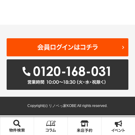
Copyright(c) リノベっ家KOBE All rights reserved.