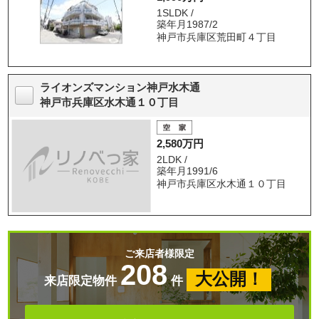
1SLDK /
築年月1987/2
神戸市兵庫区荒田町４丁目
ライオンズマンション神戸水木通
神戸市兵庫区水木通１０丁目
2,580万円
2LDK /
築年月1991/6
神戸市兵庫区水木通１０丁目
ご来店者様限定
208
大公開！
来店限定物件
件