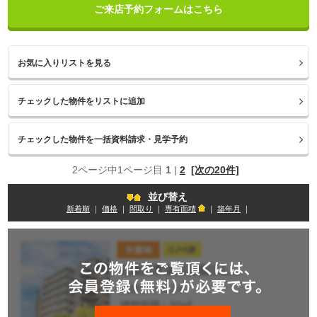
ご来店予約フォームはこちら
お気に入りリストを見る
2ページ中1ページ目
1
|
2
[次の20件]
並び替え
新着順
｜
価格
｜
間取り
｜
専有面積
｜
築年月
｜