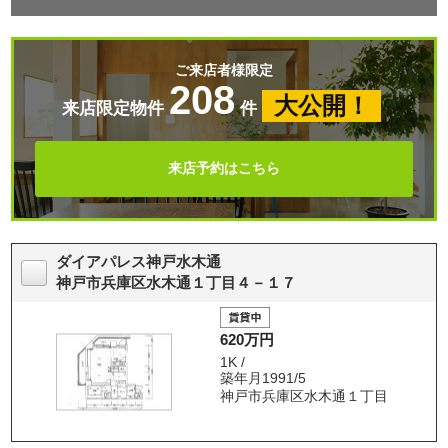
ご来店者様限定
208
大公開！
来店限定物件
件
来店予約はこちら
ダイアパレス神戸水木通
神戸市兵庫区水木通１丁目４－１７
620万円
1K /
築年月1991/5
神戸市兵庫区水木通１丁目