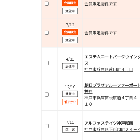
会員限定物件です
7/12
会員限定物件です
エステムコートパークウイン
4/21
ス
神戸市兵庫区荒田町４丁目
朝日プラザアル―ファーポー
12/10
神戸
神戸市兵庫区松原通４丁目４
１８
7/11
アルファステイツ神戸祇園
神戸市兵庫区下祇園町２４－