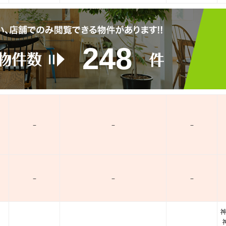
248
–
–
–
–
–
–