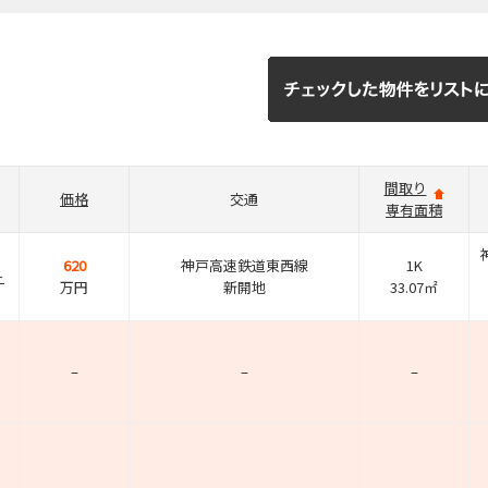
間取り
価格
交通
専有面積
620
神戸高速鉄道東西線
1K
－
万円
新開地
33.07㎡
–
–
–
–
–
–