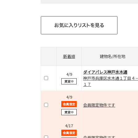
新着順
建物名/所在地
ダイアパレス神戸水木通
4/9
神戸市兵庫区水木通１丁目４
１７
4/9
会員限定物件です
4/17
会員限定物件です