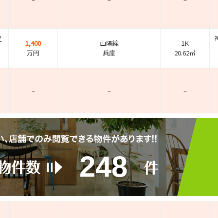
フ
1,400
山陽線
1K
万円
兵庫
20.62㎡
–
–
–
248