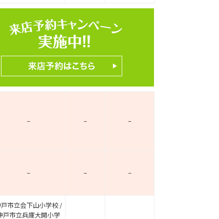
ホームページ上で公開
店舗限定の公開物件数
件
来店予約キャンペーン
–
–
–
–
–
–
神戸市立会下山小学校 /
神戸市立兵庫大開小学