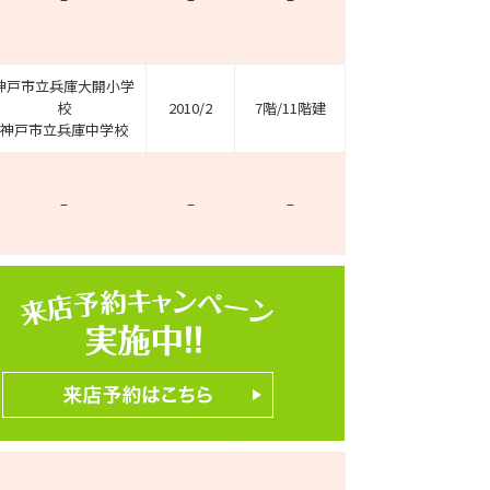
神戸市立兵庫大開小学
校
2010/2
7階/11階建
神戸市立兵庫中学校
–
–
–
ホームページ上で公開
店舗限定の公開物件数
件
来店予約キャンペーン