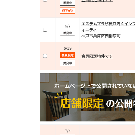
エステムプラザ神戸西４イン
6/7
ィニティ
神戸市兵庫区西柳原町
6/19
会員限定物件です
7/4