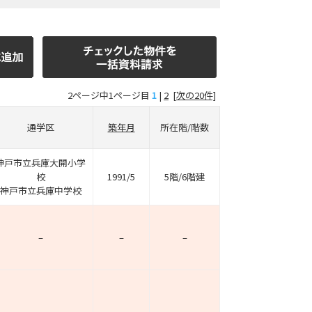
2ページ中1ページ目
1
|
2
[次の20件]
通学区
築年月
所在階/階数
神戸市立兵庫大開小学
校
1991/5
5階/6階建
神戸市立兵庫中学校
–
–
–
–
–
–