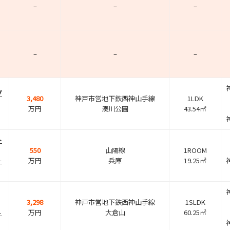
–
–
–
–
–
–
グ
3,480
神戸市営地下鉄西神山手線
1LDK
万円
湊川公園
43.54㎡
ト
550
山陽線
1ROOM
－
万円
兵庫
19.25㎡
3,298
神戸市営地下鉄西神山手線
1SLDK
４
万円
大倉山
60.25㎡