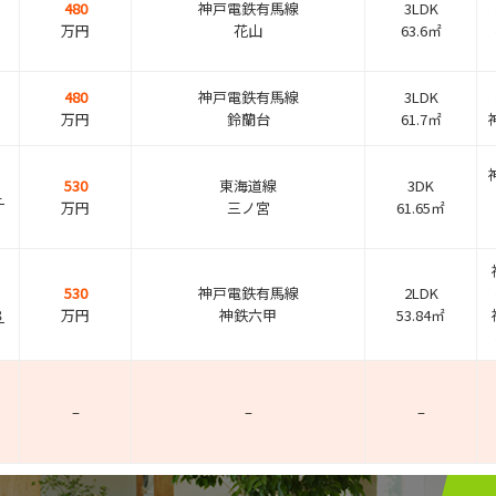
480
神戸電鉄有馬線
3LDK
万円
花山
63.6㎡
480
神戸電鉄有馬線
3LDK
万円
鈴蘭台
61.7㎡
530
東海道線
3DK
４
万円
三ノ宮
61.65㎡
530
神戸電鉄有馬線
2LDK
８
万円
神鉄六甲
53.84㎡
–
–
–