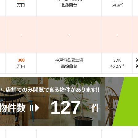
万円
北鈴蘭台
64.8㎡
–
–
–
380
神戸電鉄粟生線
3DK
万円
西鈴蘭台
46.27㎡
127