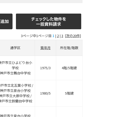
3ページ中1ページ目
1
|
2
|
3
[次の20件]
通学区
築年月
所在階/階数
神戸市立ひよどり台小
学校
1975/3
4階/5階建
神戸市立鵯台中学校
神戸市立北五葉小学校 /
神戸市立泉台小学校
1980/5
5階建
神戸市立大原中学校 /
神戸市立鈴蘭台中学校
神戸市立泉台小学校