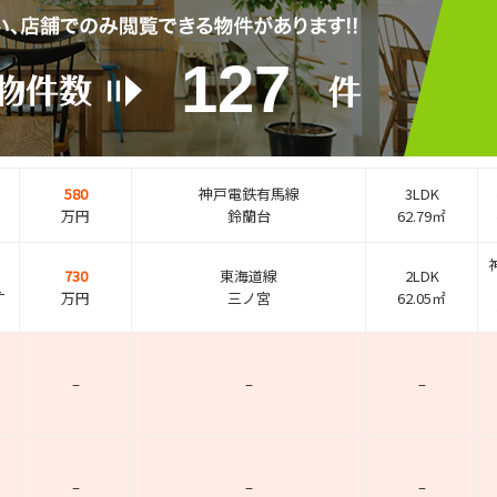
127
580
神戸電鉄有馬線
3LDK
万円
鈴蘭台
62.79㎡
730
東海道線
2LDK
１
万円
三ノ宮
62.05㎡
–
–
–
–
–
–