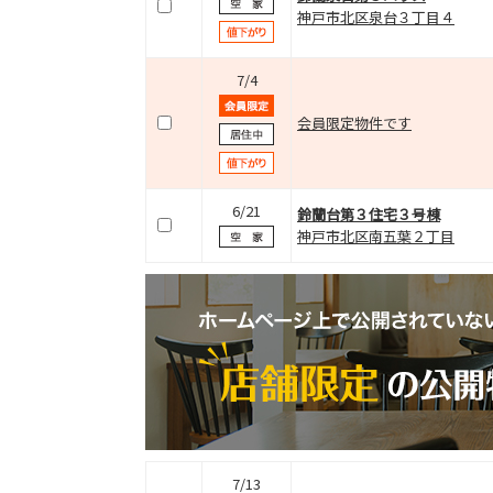
神戸市北区泉台３丁目４
7/4
会員限定物件です
6/21
鈴蘭台第３住宅３号棟
神戸市北区南五葉２丁目
7/13