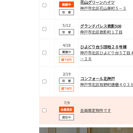
花山グリーンハイツ
神戸市北区花山東町５－３
5/12
グランドパレス君影508
神戸市北区君影町１丁目
4/18
ひよどり台５団地２８号棟
神戸市北区ひよどり台５丁目
－２８
2/19
コンフォール北神戸
神戸市北区有野町唐櫃４０３
7/9
会員限定物件です