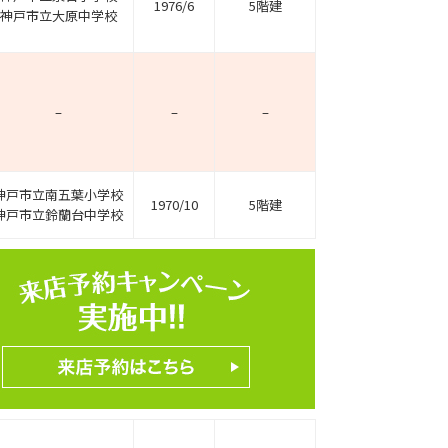
1976/6
5階建
神戸市立大原中学校
–
–
–
神戸市立南五葉小学校
1970/10
5階建
神戸市立鈴蘭台中学校
ホームページ上で公開
店舗限定の公開物件数
件
来店予約キャンペーン