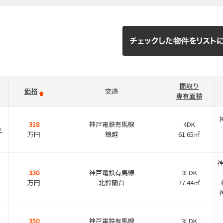
間取り
価格
交通
専有面積
318
神戸電鉄有馬線
4DK
９
万円
鵯越
61.65㎡
330
神戸電鉄有馬線
3LDK
万円
北鈴蘭台
77.44㎡
350
神戸電鉄有馬線
3LDK