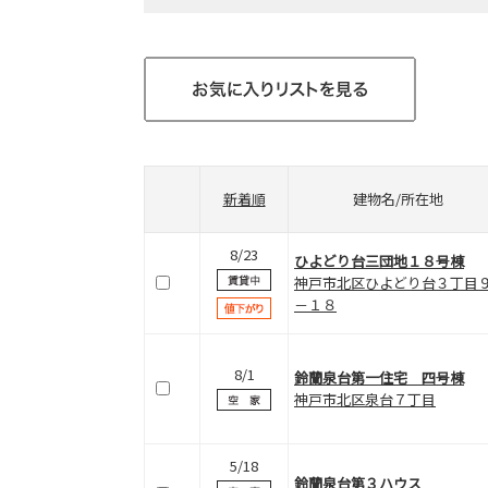
新着順
建物名/所在地
8/23
ひよどり台三団地１８号棟
神戸市北区ひよどり台３丁目
－１８
8/1
鈴蘭泉台第一住宅 四号棟
神戸市北区泉台７丁目
5/18
鈴蘭泉台第３ハウス