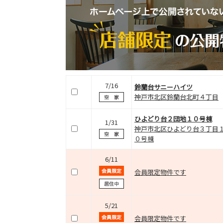
7/16
鈴蘭台サニーハイツ
神戸市北区鈴蘭台北町４丁目
ひよどり台２団地１０号棟
1/31
神戸市北区ひよどり台３丁目
０号棟
6/11
会員限定物件です
5/21
会員限定物件です