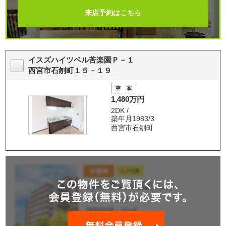
来店予約はこちら
イスズハイツベル苦楽園Ｐ－１
西宮市石刎町１５－１９
1,480万円
2DK /
築年月1983/3
西宮市石刎町