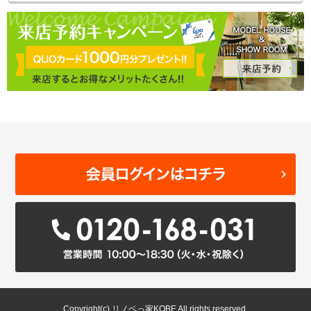
Copyright(c) リノベっ家KOBE All rights reserved.