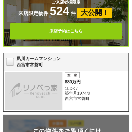
ご来店者様限定
524
大公開！
来店限定物件
件
来店予約はこちら
夙川カームマンション
西宮市常磐町
880万円
1LDK /
築年月1974/9
西宮市常磐町