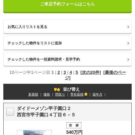
ご来店予約フォームはこちら
お気に入りリストを見る
10ページ中1ページ目
1
|
2
|
3
|
4
|
5
[次の20件]
[最後のペー
ジ]
並び替え
新着順
｜
価格
｜
間取り
｜
専有面積
｜
築年月
｜
ダイドーメゾン甲子園口２
西宮市甲子園口４丁目６－５
540万円