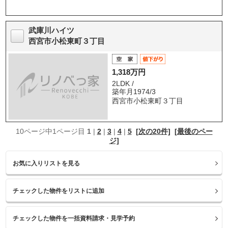
武庫川ハイツ
西宮市小松東町３丁目
1,318万円
2LDK /
築年月1974/3
西宮市小松東町３丁目
10ページ中1ページ目
1
|
2
|
3
|
4
|
5
[次の20件]
[最後のペー
ジ]
お気に入りリストを見る