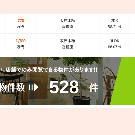
770
阪神本線
2DK
万円
香櫨園
58.21㎡
1,780
阪神本線
3LDK
万円
香櫨園
86.07㎡
528
–
–
–