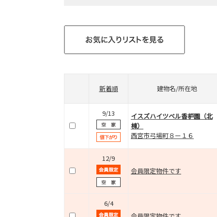
新着順
建物名/所在地
9/13
イスズハイツベル香枦園（北
棟）
西宮市弓場町８ー１６
12/9
会員限定物件です
6/4
会員限定物件です