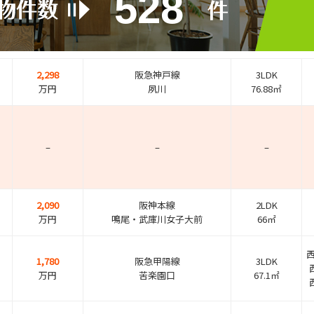
528
2,298
阪急神戸線
3LDK
万円
夙川
76.88㎡
–
–
–
2,090
阪神本線
2LDK
万円
鳴尾・武庫川女子大前
66㎡
1,780
阪急甲陽線
3LDK
万円
苦楽園口
67.1㎡