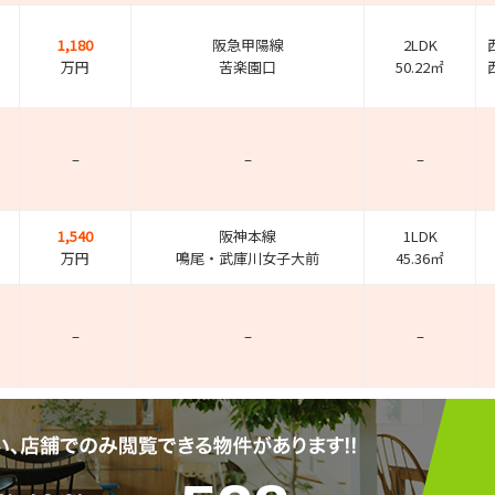
1,180
阪急甲陽線
2LDK
万円
苦楽園口
50.22㎡
–
–
–
1,540
阪神本線
1LDK
万円
鳴尾・武庫川女子大前
45.36㎡
–
–
–