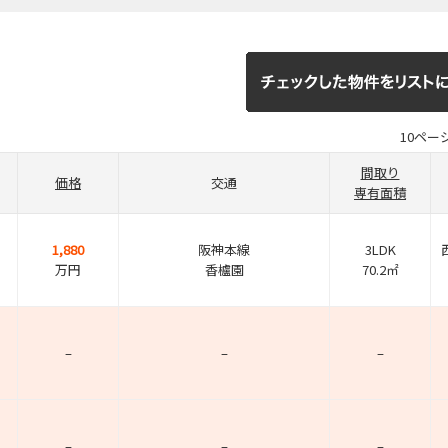
10ペー
間取り
価格
交通
専有面積
1,880
阪神本線
3LDK
万円
香櫨園
70.2㎡
–
–
–
–
–
–