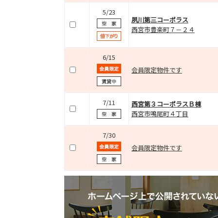
5/23
夙川第三コーポラス
西宮市豊楽町７－２４
6/15
会員限定物件です
7/11
西宮第３コーポラスＢ棟
西宮市鳴尾町４丁目
7/30
会員限定物件です