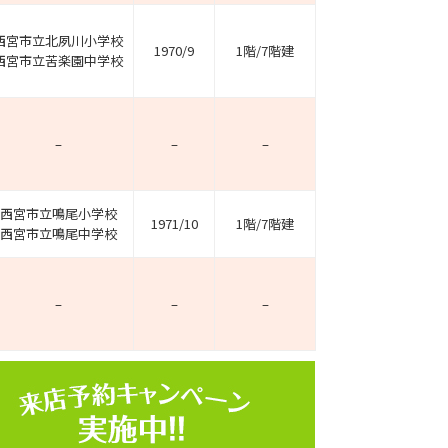
西宮市立北夙川小学校
1970/9
1階/7階建
西宮市立苦楽園中学校
–
–
–
西宮市立鳴尾小学校
1971/10
1階/7階建
西宮市立鳴尾中学校
–
–
–
ホームページ上で公開
店舗限定の公開物件数
件
来店予約キャンペーン