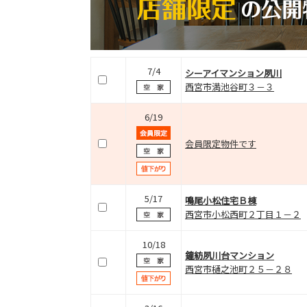
7/4
シーアイマンション夙川
西宮市満池谷町３－３
6/19
会員限定物件です
5/17
鳴尾小松住宅Ｂ棟
西宮市小松西町２丁目１－２
10/18
鐘紡夙川台マンション
西宮市樋之池町２５－２８