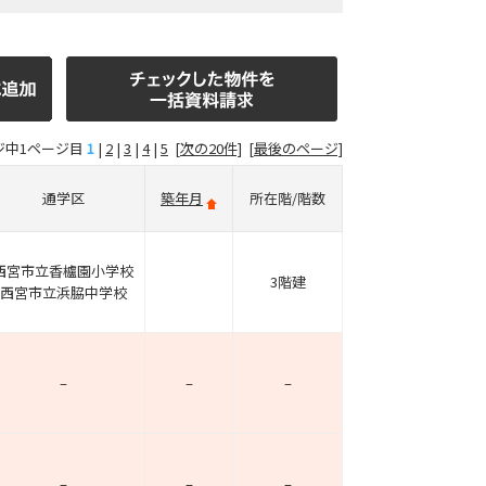
ジ中1ページ目
1
|
2
|
3
|
4
|
5
[次の20件]
[最後のページ]
通学区
築年月
所在階/階数
西宮市立香櫨園小学校
3階建
西宮市立浜脇中学校
–
–
–
–
–
–