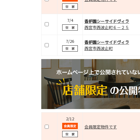
7/4
香枦園シーサイドヴィラ
西宮市西波止町６－２５
7/26
香枦園シーサイドヴィラ
西宮市西波止町
2/12
会員限定物件です