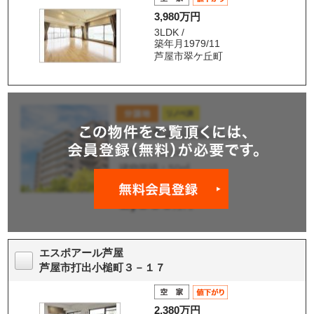
3,980万円
3LDK /
築年月1979/11
芦屋市翠ケ丘町
エスポアール芦屋
芦屋市打出小槌町３－１７
2,380万円