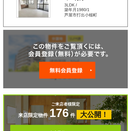
3LDK /
築年月1980/1
芦屋市打出小槌町
ご来店者様限定
176
大公開！
来店限定物件
件