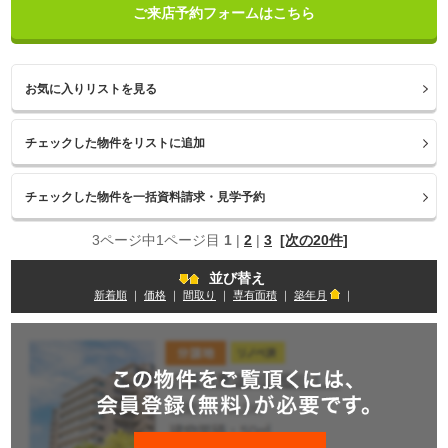
ご来店予約フォームはこちら
お気に入りリストを見る
3ページ中1ページ目
1
|
2
|
3
[次の20件]
並び替え
新着順
｜
価格
｜
間取り
｜
専有面積
｜
築年月
｜