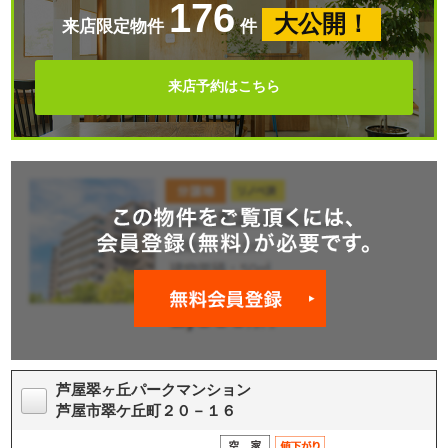
176
大公開！
来店限定物件
件
来店予約はこちら
芦屋翠ヶ丘パークマンション
芦屋市翠ケ丘町２０－１６