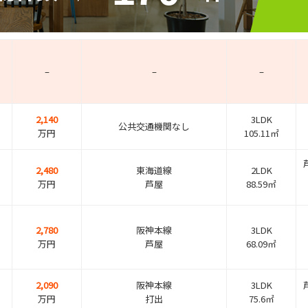
–
–
–
2,140
3LDK
公共交通機関なし
万円
105.11㎡
2,480
東海道線
2LDK
万円
芦屋
88.59㎡
2,780
阪神本線
3LDK
万円
芦屋
68.09㎡
2,090
阪神本線
3LDK
万円
打出
75.6㎡