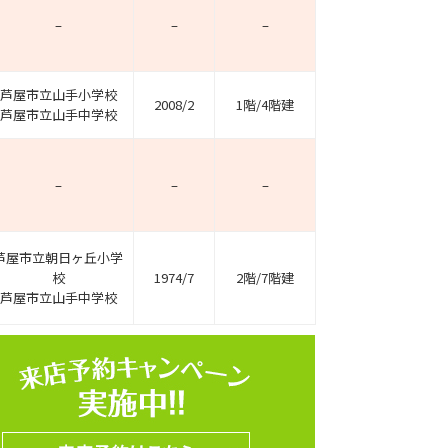
–
–
–
芦屋市立山手小学校
2008/2
1階/4階建
芦屋市立山手中学校
–
–
–
芦屋市立朝日ヶ丘小学
校
1974/7
2階/7階建
芦屋市立山手中学校
ホームページ上で公開
店舗限定の公開物件数
件
来店予約キャンペーン