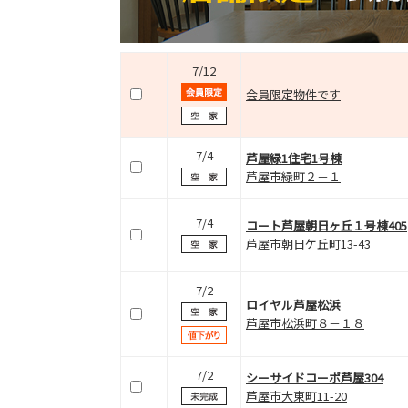
7/12
会員限定物件です
7/4
芦屋緑1住宅1号棟
芦屋市緑町２－１
7/4
コート芦屋朝日ヶ丘１号棟405
芦屋市朝日ケ丘町13-43
7/2
ロイヤル芦屋松浜
芦屋市松浜町８－１８
7/2
シーサイドコーポ芦屋304
芦屋市大東町11-20