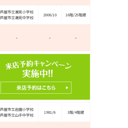
芦屋市立潮見小学校
2006/10
16階/25階建
芦屋市立潮見中学校
–
–
–
ホームページ上で公開
店舗限定の公開物件数
件
来店予約キャンペーン
芦屋市立岩園小学校
1981/6
3階/4階建
芦屋市立山手中学校