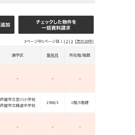
3ページ中1ページ目
1
|
2
|
3
[次の20件]
通学区
築年月
所在階/階数
–
–
–
芦屋市立宮川小学校
1988/3
1階/5階建
芦屋市立精道中学校
–
–
–