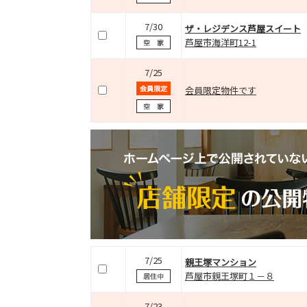
7/30
ザ・レジデンス芦屋スイート
芦屋市海洋町12-1
7/25
会員限定物件です
7/25
親王塚マンション
芦屋市親王塚町１－８
7/23